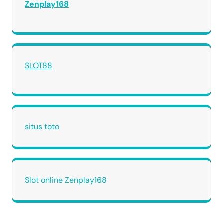
Zenplay168
SLOT88
situs toto
Slot online Zenplay168