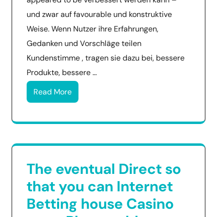
und zwar auf favourable und konstruktive
Weise. Wenn Nutzer ihre Erfahrungen,
Gedanken und Vorschläge teilen
Kundenstimme , tragen sie dazu bei, bessere
Produkte, bessere …
Read More
The eventual Direct so
that you can Internet
Betting house Casino