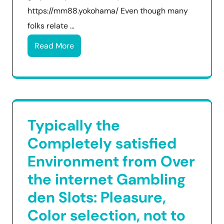
https://mm88.yokohama/ Even though many
folks relate …
Read More
Typically the
Completely satisfied
Environment from Over
the internet Gambling
den Slots: Pleasure,
Color selection, not to