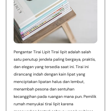
Pengantar Tirai Lipit Tirai lipit adalah salah
satu penutup jendela paling bergaya, praktis,
dan elegan yang tersedia saat ini. Tirai ini
dirancang indah dengan kain lipat yang
menciptakan lipatan halus dan lembut,
menambah pesona dan sentuhan
kecanggihan pada ruangan mana pun. Pemilik
rumah menyukai tirai lipit karena