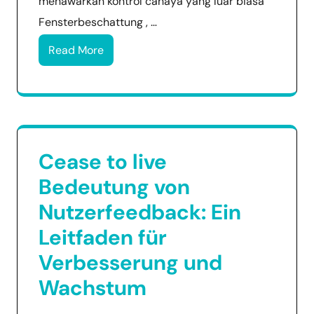
menawarkan kontrol cahaya yang luar biasa
Fensterbeschattung , …
Read More
Cease to live
Bedeutung von
Nutzerfeedback: Ein
Leitfaden für
Verbesserung und
Wachstum