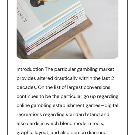
Introduction The particular gambling market
provides altered drastically within the last 2
decades. On the list of largest conversions
continues to be the particular go up regarding
online gambling establishment games—digital
recreations regarding standard stand and
also cards in which blend modern tools,
graphic layout, and also person diamond.