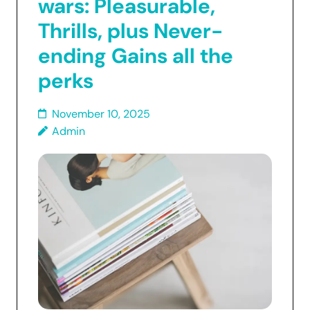
wars: Pleasurable,
Thrills, plus Never-
ending Gains all the
perks
November 10, 2025
Admin