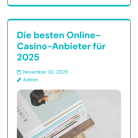
Die besten Online-
Casino-Anbieter für
2025
November 30, 2025
Admin