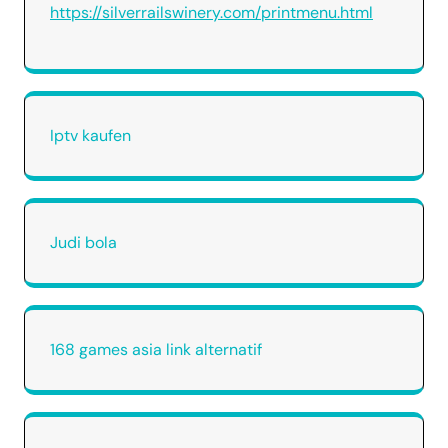
https://silverrailswinery.com/printmenu.html
Iptv kaufen
Judi bola
168 games asia link alternatif