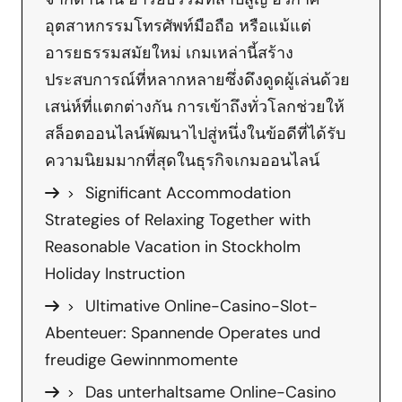
อุตสาหกรรมโทรศัพท์มือถือ หรือแม้แต่
อารยธรรมสมัยใหม่ เกมเหล่านี้สร้าง
ประสบการณ์ที่หลากหลายซึ่งดึงดูดผู้เล่นด้วย
เสน่ห์ที่แตกต่างกัน การเข้าถึงทั่วโลกช่วยให้
สล็อตออนไลน์พัฒนาไปสู่หนึ่งในข้อดีที่ได้รับ
ความนิยมมากที่สุดในธุรกิจเกมออนไลน์
Significant Accommodation
Strategies of Relaxing Together with
Reasonable Vacation in Stockholm
Holiday Instruction
Ultimative Online-Casino-Slot-
Abenteuer: Spannende Operates und
freudige Gewinnmomente
Das unterhaltsame Online-Casino