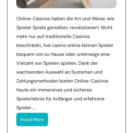
Online-Casinos haben die Art und Weise, wie
Spieler Spiele genießen, revolutioniert. Nicht
mehr nur auf traditionelle Casinos
beschränkt, live casino online können Spieler
bequem von zu Hause oder unterwegs eine
Vielzahl von Spielen spielen. Dank der
wachsenden Auswahl an Systemen und
Zahlungsmethoden bieten Online-Casinos
heute ein immersives und sicheres
Spielerlebnis für Anfänger und erfahrene
Spieler …
Read More