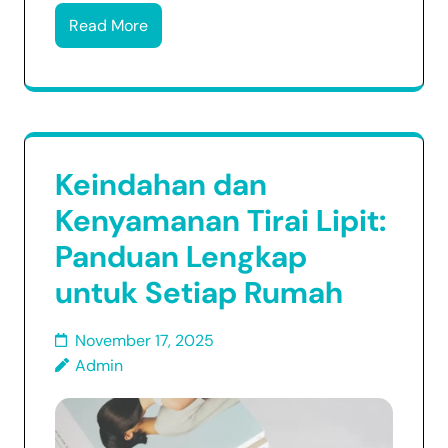
Read More
Keindahan dan
Kenyamanan Tirai Lipit:
Panduan Lengkap
untuk Setiap Rumah
November 17, 2025
Admin