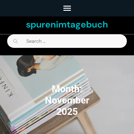
Skip
to
spurenimtagebuch
content
(Press
Search
Enter)
for:
Month:
November
2025