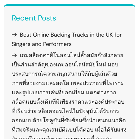
Recent Posts
Best Online Backing Tracks in the UK for
Singers and Performers
เกมสล็อตคาสิโนออนไลน์ล้ำสมัยกำลังกลาย
เป็นส่วนสำคัญของเกมออนไลน์สมัยใหม่ มอบ
ประสบการณ์ความสนุกสนานให้กับผู้เล่นด้วย
ภาพที่สวยงามและสดใส เพลงประกอบที่ไพเราะ
และรูปแบบการเล่นที่ยอดเยี่ยม แตกต่างจาก
สล็อตแบบดั้งเดิมที่มีเพียงราคาและองค์ประกอบ
ที่เรียบง่าย สล็อตออนไลน์ในปัจจุบันได้รับการ
ออกแบบด้วยโซลูชันที่ซับซ้อนซึ่งนำเสนอแนวคิด
ที่สมจริงและคุณสมบัติแบบโต้ตอบ เมื่อได้รับแรง