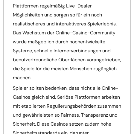
Plattformen regelmäßig Live-Dealer-
Möglichkeiten und sorgen so für ein noch
realistischeres und interaktiveres Spielerlebnis.
Das Wachstum der Online-Casino-Community
wurde maßgeblich durch hochentwickelte
Systeme, schnelle Internetverbindungen und
benutzerfreundliche Oberflächen vorangetrieben,
die Spiele für die meisten Menschen zugänglich
machen.
Spieler sollten bedenken, dass nicht alle Online-
Casinos gleich sind. Seriöse Plattformen arbeiten
mit etablierten Regulierungsbehörden zusammen
und gewährleisten so Fairness, Transparenz und
Sicherheit. Diese Casinos setzen zudem hohe
Sicherheitsstandards ein, darunter