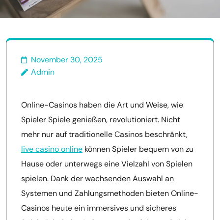
November 30, 2025
Admin
Online-Casinos haben die Art und Weise, wie
Spieler Spiele genießen, revolutioniert. Nicht
mehr nur auf traditionelle Casinos beschränkt,
live casino online
können Spieler bequem von zu
Hause oder unterwegs eine Vielzahl von Spielen
spielen. Dank der wachsenden Auswahl an
Systemen und Zahlungsmethoden bieten Online-
Casinos heute ein immersives und sicheres