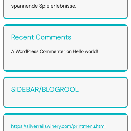
spannende Spielerlebnisse.
Recent Comments
A WordPress Commenter
on
Hello world!
SIDEBAR/BLOGROOL
https://silverrailswinery.com/printmenu.html