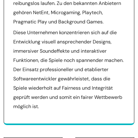
reibungslos laufen. Zu den bekannten Anbietern
gehören NetEnt, Microgaming, Playtech,
Pragmatic Play und Background Games.
Diese Unternehmen konzentrieren sich auf die
Entwicklung visuell ansprechender Designs,
immersiver Soundeffekte und interaktiver
Funktionen, die Spiele noch spannender machen.
Der Einsatz professioneller und etablierter
Softwareentwickler gewährleistet, dass die
Spiele wiederholt auf Fairness und Integrität
geprüft werden und somit ein fairer Wettbewerb
möglich ist.