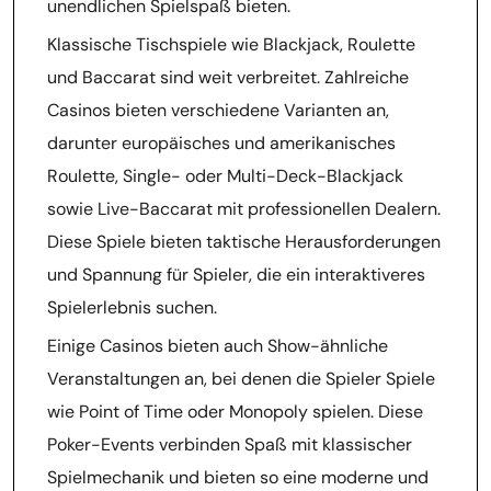
unendlichen Spielspaß bieten.
Klassische Tischspiele wie Blackjack, Roulette
und Baccarat sind weit verbreitet. Zahlreiche
Casinos bieten verschiedene Varianten an,
darunter europäisches und amerikanisches
Roulette, Single- oder Multi-Deck-Blackjack
sowie Live-Baccarat mit professionellen Dealern.
Diese Spiele bieten taktische Herausforderungen
und Spannung für Spieler, die ein interaktiveres
Spielerlebnis suchen.
Einige Casinos bieten auch Show-ähnliche
Veranstaltungen an, bei denen die Spieler Spiele
wie Point of Time oder Monopoly spielen. Diese
Poker-Events verbinden Spaß mit klassischer
Spielmechanik und bieten so eine moderne und