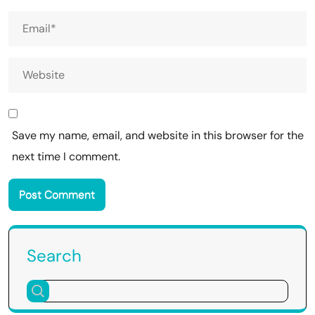
Save my name, email, and website in this browser for the
next time I comment.
Search