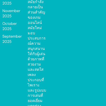
สมัยกำลัง
2025
กลายเป็น
November
ส่วนสำคัญ
2025
ของเกม
ออนไลน์
October
สมัยใหม่
2025
มอบ
September
ประสบการ
2025
ณ์ความ
สนุกสนาน
ให้กับผู้เล่น
ด้วยภาพที่
สวยงาม
และสดใส
เพลง
ประกอบที่
ไพเราะ
และรูปแบบ
การเล่นที่
ยอดเยี่ยม
แตกต่าง