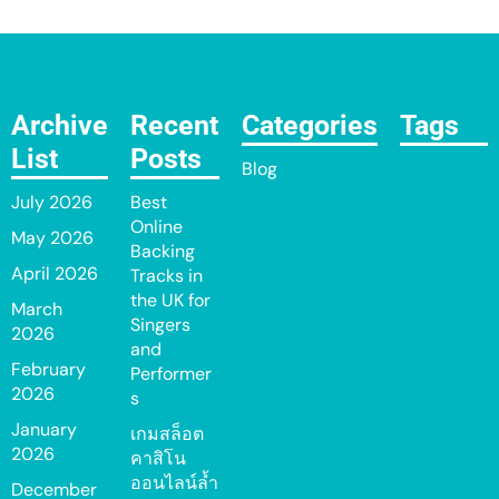
Archive
Recent
Categories
Tags
List
Posts
Blog
July 2026
Best
Online
May 2026
Backing
April 2026
Tracks in
the UK for
March
Singers
2026
and
February
Performer
2026
s
January
เกมสล็อต
2026
คาสิโน
ออนไลน์ล้ำ
December